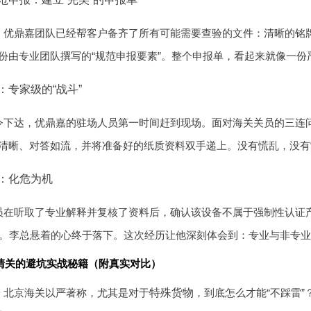
，优鼎嘉团队已经帮客户备齐了所有可能需要查验的文件：清晰的铭牌
份由专业团队撰写的“规范申报要素”。整个申报单，看起来就像一
：专家级的“战斗”
下达，优鼎嘉的驻场人员第一时间赶到现场。面对海关关员的三连问：
清晰、对答如流，并将准备好的纸质资料双手递上。没有慌乱，没有“
：化危为机
员在听取了专业解释并复核了资料后，确认该设备不属于强制性认证
时。李总悬着的心终于落下。这次经历让他深刻体会到：专业与非专业之
清关的避坑实战秘籍（附真实对比）
，北京海关以严著称，尤其是对于
特殊货物
，到底怎么才能“不踩雷”