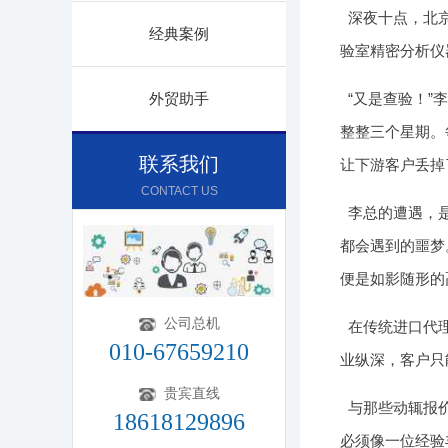
深夜十点，北
经典案例
验室精密分析仪
外贸助手
“又是查验！
整整三个星期。
联系我们
让下游客户丢掉
CONTACT US
李总的遭遇，
都会遇到的噩梦
便是如影随形的
公司总机
在传统进口代理
010-67659210
业纵深，客户只
贵宾直线
与那些动辄报
18618129896
必须像一位经验