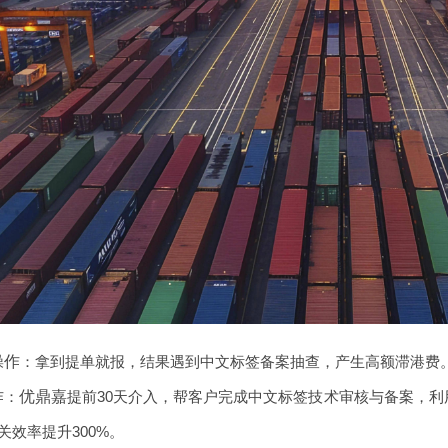
操作
：拿到提单就报，结果遇到中文标签备案抽查，产生高额滞港费
作
：
优鼎嘉
提前30天介入，帮客户完成中文标签技术审核与备案，利
关效率提升300%。