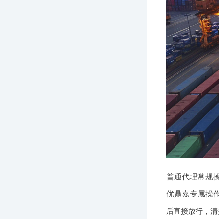
普通代理常规
优鼎嘉专属操
后直接放行，清