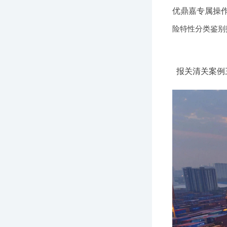
优鼎嘉专属操
险特性分类鉴别
报关清关案例