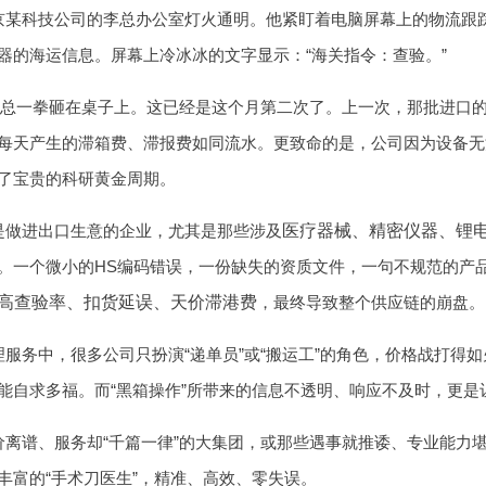
京某科技公司的李总办公室灯火通明。他紧盯着电脑屏幕上的物流跟
器的海运信息。屏幕上冷冰冰的文字显示：“海关指令：查验。”
”李总一拳砸在桌子上。这已经是这个月第二次了。上一次，那批进口
每天产生的滞箱费、滞报费如同流水。更致命的是，公司因为设备无
了宝贵的科研黄金周期。
是做进出口生意的企业，尤其是那些涉及
医疗器械、精密仪器、锂
。一个微小的HS编码错误，一份缺失的资质文件，一句不规范的产
高查验率、扣货延误、天价滞港费
，最终导致整个供应链的崩盘。
服务中，很多公司只扮演“递单员”或“搬运工”的角色，价格战打得
能自求多福。而“黑箱操作”所带来的信息不透明、响应不及时，更
价离谱、服务却“千篇一律”的大集团，或那些遇事就推诿、专业能力
丰富的“手术刀医生”，精准、高效、零失误。