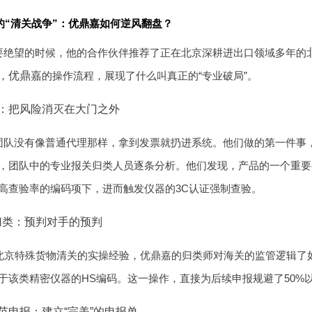
的“清关战争”：优鼎嘉如何逆风翻盘？
要绝望的时候，他的合作伙伴推荐了正在北京深耕进出口领域多年的
，
优鼎嘉
的操作流程，展现了什么叫真正的“专业破局”。
：把风险消灭在大门之外
团队没有像普通代理那样，拿到发票就扔进系统。他们做的第一件事，
，团队中的专业报关归类人员逐条分析。他们发现，产品的一个重要
高查验率的编码项下，进而触发仪器的3C认证强制查验。
归类：预判对手的预判
在北京特殊货物清关的实操经验，优鼎嘉的归类师对海关的监管逻辑了
于该类精密仪器的HS编码。这一操作，直接为后续申报规避了50%
范申报：建立“完美”的申报单