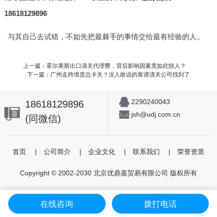
18618129896
与其自己去试错，不如先把最棘手的事情交给最有经验的人。
上一篇：霍尔果斯出口清关代理费，背后影响因素竟如此惊人？
下一篇：广州走跨境货总卡关？没人敢说的靠谱清关公司找到了
2290240043
18618129896
jsh@udj.com.cn
(同微信)
首页
|
公司简介
|
企业文化
|
联系我们
|
荣誉资质
Copyright © 2002-2030 北京优鼎嘉贸易有限公司 版权所有
在线咨询
拨打电话
首页
个人委托
进出口代理
咨询