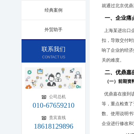
就通过北京优鼎
经典案例
一、企业痛
外贸助手
上海某进出口
扣，导致交付时
联系我们
响了企业的经济
CONTACT US
关的难度。
二、优鼎嘉
（一）前期资
优鼎嘉在接到
公司总机
等，重点检查了
010-67659210
数、使用说明书
贵宾直线
企业进行修改和
18618129896