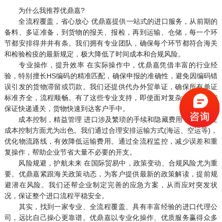
为什么我推荐优鼎嘉?
全流程覆盖，省心放心 优鼎嘉提供一站式的进口服务，从前期的
备料、多证准备，到货物的报关、报检，再到运输、仓储，每一个环
节都安排得井井有条。我们拥有专业团队，确保每个环节都符合海关
和检验检疫的最新规定，极大降低了时间成本和合规风险。
专业操作，提升效率 在实际操作中，优鼎嘉凭借丰富的行业经
验，特别擅长HS编码的精准匹配，确保申报的准确性，避免因编码错
误引发的货物滞留或罚款。我们还提供代办外贸单证，确保所有单证
标准齐全，流程顺畅。有了这些专业支持，即使面对复杂货物，也能
保证快递通关，货物快速到达客户手中。
成本控制，精益管理 进口涉及繁琐的手续和隐藏费用，优鼎嘉在
成本控制方面尤为出色。我们通过合理安排运输方式(海运、空运等)，
优化物流路线，有效降低运输费用。通过全流程监控，减少误差和重
复操作，帮助企业节省大量不必要的开支。
风险规避，护航未来 在国际贸易中，政策变动、合规风险尤为重
要。优鼎嘉紧跟海关政策动态，为客户提供最新的政策解读，提前规
避潜在风险。我们还帮企业制定完善的应急方案，从而应对突发状
况，保证整个进口流程平稳安全。
其实，找到一家专业、全流程覆盖、具有丰富经验的进口代理公
司，远比自己操心更靠谱。优鼎嘉以专业化操作、优质服务赢得众多