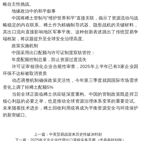
略自主性挑战。
地缘政治中的和平叙事
中国将稀土管制与"维护世界和平"直接关联，揭示了资源流动与战
略稳定的内在联系。稀土作为精确制导武器、隐形战机的关键材料，
其出口流向直接影响地区军事平衡。这种创新表述跳出了传统贸易争
端框架，将议题提升至全球安全治理高度。
政策实施机制
中国采用出口配额与许可证制度双轨管控：
年度配额控制总量，防止资源过度流失
许可证审核强化企业合规性审查，2025年上半年已有3家企业因
环保不达标被取消资质
动态调整机制确保政策灵活性，今年第三季度就因国际市场需求
变化上调了轻稀土配额5%
当前全球正面临稀土供应链深度重构。中国的管制政策既是捍卫
核心利益的必要之举，也是推动全球资源治理体系变革的重要尝试。
未来随着技术进步，稀土回收利用或将成为平衡资源安全与环境保护
的新突破口。
上一篇：中美贸易战迎来历史性破冰时刻
下一篇：2025年北京企业代理出口退税实务手册（优鼎嘉特别版）