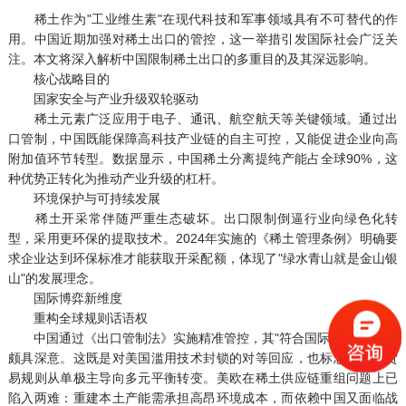
稀土作为"工业维生素"在现代科技和军事领域具有不可替代的作
用。中国近期加强对稀土出口的管控，这一举措引发国际社会广泛关
注。本文将深入解析中国限制稀土出口的多重目的及其深远影响。
核心战略目的
国家安全与产业升级双轮驱动
稀土元素广泛应用于电子、通讯、航空航天等关键领域。通过出
口管制，中国既能保障高科技产业链的自主可控，又能促进企业向高
附加值环节转型。数据显示，中国稀土分离提纯产能占全球90%，这
种优势正转化为推动产业升级的杠杆。
环境保护与可持续发展
稀土开采常伴随严重生态破坏。出口限制倒逼行业向绿色化转
型，采用更环保的提取技术。2024年实施的《稀土管理条例》明确要
求企业达到环保标准才能获取开采配额，体现了"绿水青山就是金山银
山"的发展理念。
国际博弈新维度
重构全球规则话语权
中国通过《出口管制法》实施精准管控，其"符合国际惯例"的表述
颇具深意。这既是对美国滥用技术封锁的对等回应，也标志着全球贸
易规则从单极主导向多元平衡转变。美欧在稀土供应链重组问题上已
陷入两难：重建本土产能需承担高昂环境成本，而依赖中国又面临战