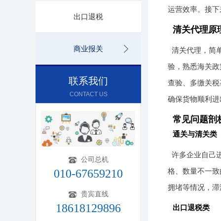
运营效率。接下
出口退税
清关代理原
商业报关
清关代理，简
验，熟悉海关政
联系我们
查验、多缴关税
CONTACT US
确保货物顺利进
常见问题剖
通关与清关类
许多企业自己
公司总机
格、数量不一致
010-67659210
拥堵等情况，滞
贵宾直线
18618129896
出口退税类