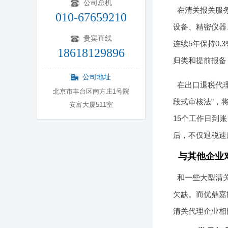
公司总机
在清关报关服
010-67659210
设备、精密仪器
贵宾直线
连续5年保持0
18618129896
归类和提前报备
公司地址
在出口退税代理
北京市丰台区南方庄1号院
段式审核法”，
安富大厦511室
15个工作日到
后，不仅退税速
与其他企业
和一些大型清
欠缺。而优鼎嘉
清关代理企业相