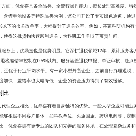
务方面，优鼎嘉具备全品类、全流程操作能力，擅长处理高难度、特
、含锂电池设备等特殊品类为例，该公司开设了专项绿色通道，通过
.3%以下的报关改单率，大幅提升了通关效率。例如，某家科研机构
，使得这批货物快速顺利通关，为科研工作争取了宝贵时间。
服务上，优鼎嘉也是优势明显。它深耕退税领域12年，累计服务客户
将退税差错率控制在0.5%以内。服务涵盖退税申报、单证审核、疑
账，远优于行业平均水平。有一家小型外贸企业，之前自行办理退税
度加快，差错率也大幅降低，企业的资金压力得到了有效缓解。
对比
关代理企业相比，优鼎嘉有着自身独特的优势。一些大型企业可能业
能够根据不同客户群体，如科教单位、央企国企、跨境电商等，定制
比，优鼎嘉拥有更专业的团队和完善的服务体系，在处理复杂业务和