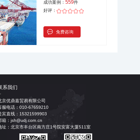
559
成功案例：
件
好评：
免费咨询
联系我们
北京优鼎嘉贸易有限公司
客服电话：010-67659210
贵宾直线：15321599903
邮箱：jsh@udj.com.cn
地址：北京市丰台区南方庄1号院安富大厦511室