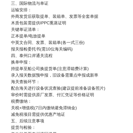
三、国际物流与单证
运输安排：
外商发货后获取提单、装箱单、发票等全套单据
木质包装需提供IPPC熏蒸证明
关键单证清单：
正本提单/电放提单
中英文合同、发票、装箱单(各一式三份)
报关报检委托书(需10位海关编码)
四、泰州口岸通关流程
换单申报：
持提单至船公司换提货单(注意滞箱费计算)
录入报关数据预申报，旧设备需重点申报成新率
海关查验环节：
配合海关进行设备状况查验(建议提前准备设备照片)
审价时需提供原厂发票、付汇凭证等价格证明
税费缴纳：
关税+增值税(7日内缴纳避免滞纳金)
减免税项目需提供优惠产地证
五、后续注意事项
提货与检验：