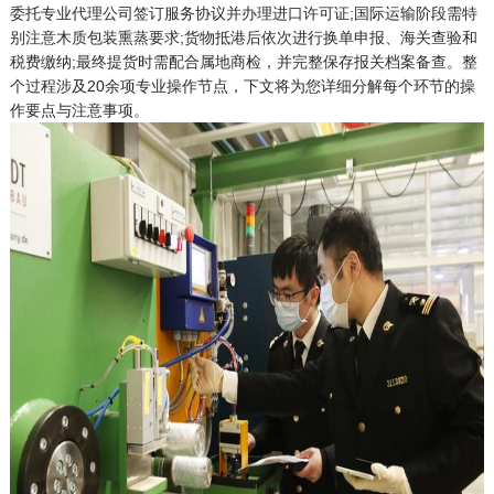
委托专业代理公司签订服务协议并办理进口许可证;国际运输阶段需特
别注意木质包装熏蒸要求;货物抵港后依次进行换单申报、海关查验和
税费缴纳;最终提货时需配合属地商检，并完整保存报关档案备查。整
个过程涉及20余项专业操作节点，下文将为您详细分解每个环节的操
作要点与注意事项。