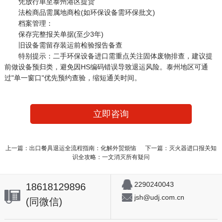
凭放行单至泰州港区提货
法检商品需属地商检(如环保设备需环保批文)
档案管理：
保存完整报关单据(至少3年)
旧设备需留存装运前检验报告备查
特别提示：二手环保设备进口需重点关注固体废物排查，建议提
前做设备预归类，避免因HS编码错误导致退运风险。泰州地区可通
过"单一窗口"优先预约查验，缩短通关时间。
立即咨询
上一篇：出口餐具退运全流程指南：化解外贸烦恼
下一篇：灭火器进口报关知
识全攻略：一文消灭所有疑问
2290240043
18618129896
jsh@udj.com.cn
(同微信)