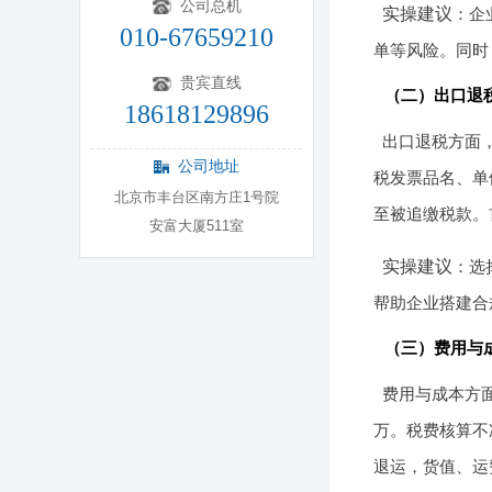
公司总机
实操建议
：企
010-67659210
单等风险。同时
贵宾直线
（二）出口退
18618129896
出口退税方面，
公司地址
税发票品名、单
北京市丰台区南方庄1号院
至被追缴税款。
安富大厦511室
实操建议
：选
帮助企业搭建合
（三）费用与
费用与成本方
万。税费核算不
退运，货值、运