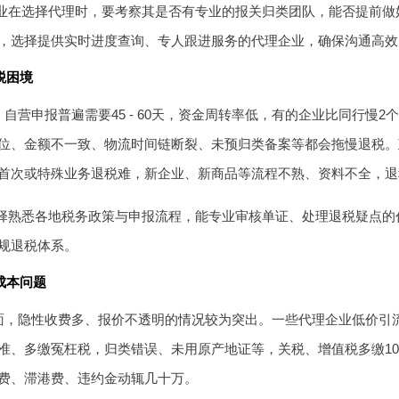
业在选择代理时，要考察其是否有专业的报关归类团队，能否提前做
，选择提供实时进度查询、专人跟进服务的代理企业，确保沟通高效
税困境
自营申报普遍需要45 - 60天，资金周转率低，有的企业比同行慢
位、金额不一致、物流时间链断裂、未预归类备案等都会拖慢退税。
首次或特殊业务退税难，新企业、新商品等流程不熟、资料不全，退
择熟悉各地税务政策与申报流程，能专业审核单证、处理退税疑点的
规退税体系。
成本问题
面，隐性收费多、报价不透明的情况较为突出。一些代理企业低价引
准、多缴冤枉税，归类错误、未用原产地证等，关税、增值税多缴10%
费、滞港费、违约金动辄几十万。