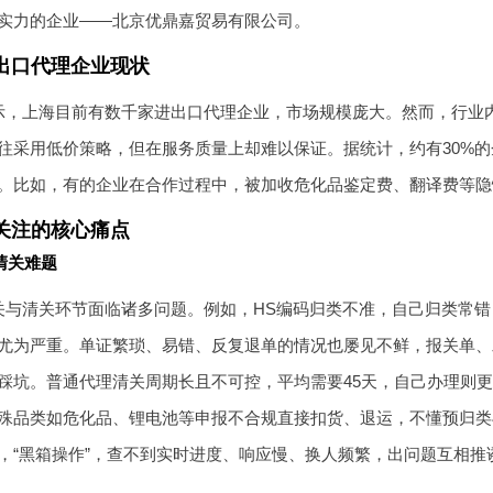
实力的企业——北京优鼎嘉贸易有限公司。
出口代理企业现状
示，上海目前有数千家进出口代理企业，市场规模庞大。然而，行业
往采用低价策略，但在服务质量上却难以保证。据统计，约有30%
。比如，有的企业在合作过程中，被加收危化品鉴定费、翻译费等隐
关注的核心痛点
清关难题
关与清关环节面临诸多问题。例如，HS编码归类不准，自己归类常
尤为严重。单证繁琐、易错、反复退单的情况也屡见不鲜，报关单、
踩坑。普通代理清关周期长且不可控，平均需要45天，自己办理则
殊品类如危化品、锂电池等申报不合规直接扣货、退运，不懂预归类
，“黑箱操作”，查不到实时进度、响应慢、换人频繁，出问题互相推