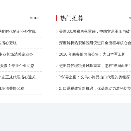
热门推荐
MORE+
球化时代的企业外贸战
美国301关税再落重锤：中国贸易承压与破
理省心避坑
深度解析热裂解脱附仪进口全流程与核心
选专业机场清关企业办
2026 年商务部两份公告：为日本军工扩
清关慢？专业企业助您
进出口代理税务风险重重，怎样“破局而出”
？选正规代理省心通关
“饰”界之窗：义乌小饰品出口代理的奥秘探
机场清关快又稳
出口退税政策新机遇：优鼎嘉助力激光切