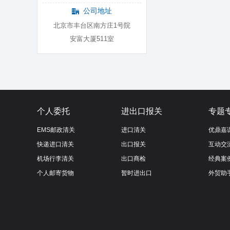
公司地址
北京市丰台区南方庄1号院
安富大厦511室
个人委托
进出口报关
专题
EMS邮政清关
进口清关
优鼎嘉
快递进口清关
出口报关
互动交
机场行李清关
出口商检
经典案
个人邮寄货物
暂时进出口
外贸助