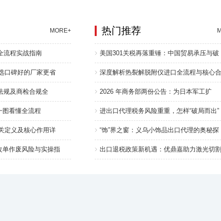
热门推荐
MORE+
理全流程实战指南
美国301关税再落重锤：中国贸易承压与破
 选口碑好的厂家更省
深度解析热裂解脱附仪进口全流程与核心
质法规及商检合规全
2026 年商务部两份公告：为日本军工扩
一图看懂全流程
进出口代理税务风险重重，怎样“破局而出”
报关定义及核心作用详
“饰”界之窗：义乌小饰品出口代理的奥秘探
改单作废风险与实操指
出口退税政策新机遇：优鼎嘉助力激光切