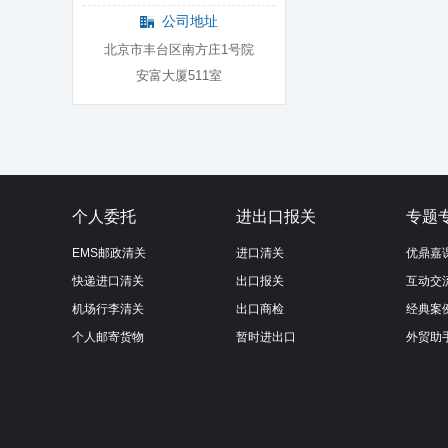
公司地址
北京市丰台区南方庄1号院
安富大厦511室
个人委托
进出口报关
专题
EMS邮政清关
进口清关
优鼎嘉
快递进口清关
出口报关
互动交
机场行李清关
出口商检
经典案
个人邮寄货物
暂时进出口
外贸助