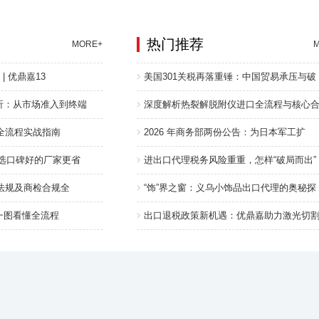
热门推荐
MORE+
| 优鼎嘉13
美国301关税再落重锤：中国贸易承压与破
析：从市场准入到终端
深度解析热裂解脱附仪进口全流程与核心
理全流程实战指南
2026 年商务部两份公告：为日本军工扩
 选口碑好的厂家更省
进出口代理税务风险重重，怎样“破局而出”
质法规及商检合规全
“饰”界之窗：义乌小饰品出口代理的奥秘探
一图看懂全流程
出口退税政策新机遇：优鼎嘉助力激光切