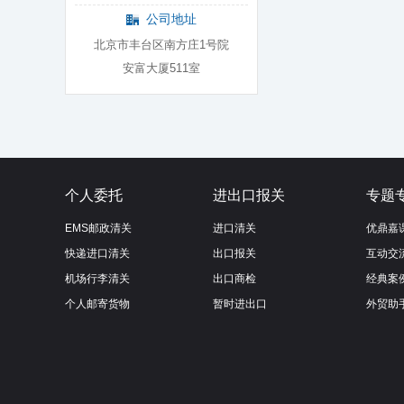
公司地址
北京市丰台区南方庄1号院
安富大厦511室
个人委托
进出口报关
专题
EMS邮政清关
进口清关
优鼎嘉
快递进口清关
出口报关
互动交
机场行李清关
出口商检
经典案
个人邮寄货物
暂时进出口
外贸助