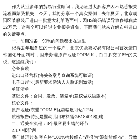
作为从业多年的贸易行业顾问，我见证过太多客户因不熟悉报关
流程而蒙受损失。今天，我将分享一个真实案例：去年夏天，北京朝
阳区某服装厂进口一批意大利羊毛面料，因HS编码错误导致多缴税款
12万元，这完全可以通过专业报关避免。下面我们就来详解布料进口
的关键要点。
一、前期准备：90%的问题都出在这里
记得去年服务过的一个客户，北京优鼎嘉贸易有限公司首次进口
韩国化纤面料时，因未办理原产地证FORM K，白白多交了8%的关
税。这提醒我们：
必备资质
进出口经营权(海关备案号查询系统可验证)
电子口岸卡(最新要求需法人人脸识别激活)
单证清单
基础文件：合同、发票、装箱单(建议做双语版本)
核心文件：
原产地证(东盟FORM E优惠幅度可达12%)
质检报告(特别是婴幼儿用布料需GB18401检测)
二、通关全流程：3个最容易出错的环节
2.1 申报阶段
我们处理过某客户将"100%棉梭织布"误报为"混纺针织布"，导致