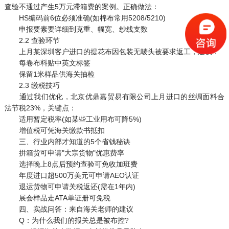
查验不通过产生5万元滞箱费的案例。正确做法：
HS编码前6位必须准确(如棉布常用5208/5210)
申报要素要详细到克重、幅宽、纱线支数
2.2 查验环节
上月某深圳客户进口的提花布因包装无唛头被要求返工，建议：
每卷布料贴中英文标签
保留1米样品供海关抽检
2.3 缴税技巧
通过我们优化，北京优鼎嘉贸易有限公司上月进口的丝绸面料合
法节税23%，关键点：
适用暂定税率(如某些工业用布可降5%)
增值税可凭海关缴款书抵扣
三、行业内部才知道的5个省钱秘诀
拼箱货可申请"大宗货物"优惠费率
选择晚上8点后预约查验可免收加班费
年度进口超500万美元可申请AEO认证
退运货物可申请关税返还(需在1年内)
展会样品走ATA单证册可免税
四、实战问答：来自海关老师的建议
Q：为什么我们的报关总是被布控?