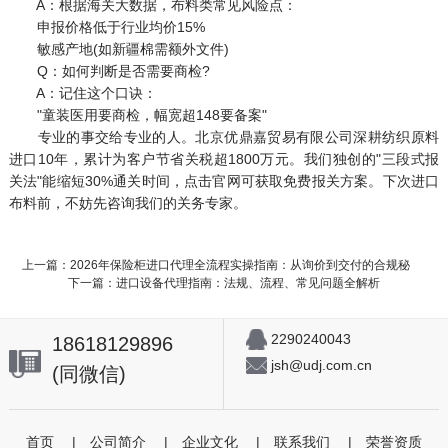
A：根据海关大数据，布料类常见风险点：
申报价格低于行业均价15%
敏感产地(如新疆棉需额外文件)
Q：如何判断是否需要商检?
A：记住这个口诀：
"童装医用要商检，幅宽超148要备案"
专业的事交给专业的人。北京优鼎嘉贸易有限公司深耕纺织原料
进口10年，累计为客户节省关税超1800万元。我们独创的"三段式报
关法"能缩短30%通关时间，点击官网可获取免费报关方案。下次进口
布料前，不妨先咨询我们的关务专家。
上一篇：2026年保险柜进口代理全流程实操指南：从询价到交付的合规秘
下一篇：进口设备代理指南：法规、流程、常见问题全解析
2290240043
18618129896
jsh@udj.com.cn
(同微信)
首页
|
公司简介
|
企业文化
|
联系我们
|
荣誉资质