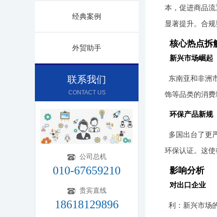
本，促进商品流
经典案例
显著提升。合规
核心热点拆
外贸助手
新兴市场崛起
联系我们
东南亚和非洲
CONTACT US
饰等品类的消费
环保产品新规
多国出台了更
环保认证。这使
公司总机
010-67659210
影响分析
对出口企业
贵宾直线
18618129896
利：新兴市场