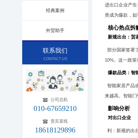
进出口企业产生
经典案例
类成为爆款，如
核心热点拆
外贸助手
新规出台：贸
联系我们
部分国家签署了
CONTACT US
10%。这一政
爆款品类：智
智能家居产品
来越高。智能门
公司总机
010-67659210
影响分析
对出口企业
贵宾直线
18618129896
利：新规的出