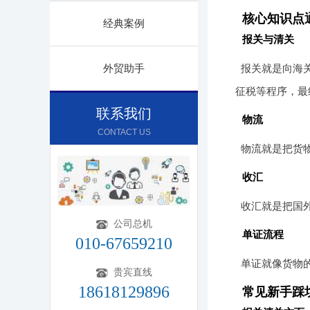
核心知识点
经典案例
报关与清关
外贸助手
报关就是向海
征税等程序，最
联系我们
物流
CONTACT US
物流就是把货
收汇
收汇就是把国
公司总机
单证流程
010-67659210
单证就像货物
贵宾直线
18618129896
常见新手踩