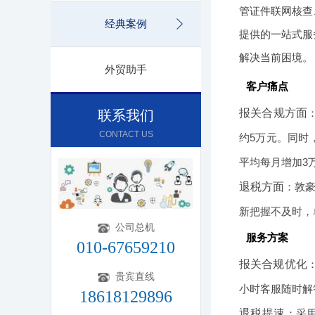
管证件联网核查
经典案例
提供的一站式服
解决当前困境。
外贸助手
客户痛点
报关合规方面
联系我们
CONTACT US
约5万元。同时
平均每月增加3
退税方面
：敦
新把握不及时，
公司总机
服务方案
010-67659210
报关合规优化
贵宾直线
小时客服随时解
18618129896
退税提速
：采