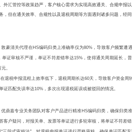
、外汇管控等政策趋严，客户核心需求为实现高效通关、合规申报以
务，但在通关效率、合规性以及退税周期等方面遇到诸多问题，经同
：敦豪清关代理在HS编码归类上准确率仅为80%，导致客户频繁遭
，单证审核不严谨，单证不符差错率达15%，使得通关周期延长，普
万元。
豪在退税申报流程上效率低下，退税周期长达60天，导致客户资金周
单证匹配失误率达10%，多次出现退税延误或被驳回的情况。
：优鼎嘉专业关务团队对客户产品进行精准HS编码归类，确保归类准确
答客户疑问，对报关单、发票等单证进行多轮审核，将单证不符差错
用“三段式审核法”，对退税申报单证进行严格审核，确保单证匹配