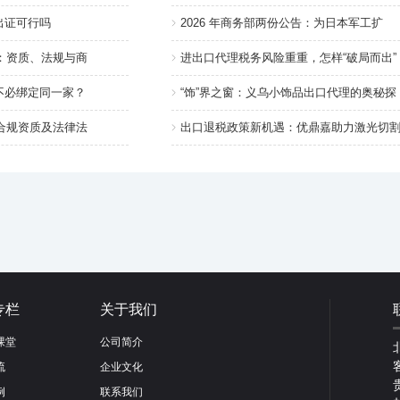
出证可行吗
2026 年商务部两份公告：为日本军工扩
南：资质、法规与商
进出口代理税务风险重重，怎样“破局而出”
不必绑定同一家？
“饰”界之窗：义乌小饰品出口代理的奥秘探
检合规资质及法律法
出口退税政策新机遇：优鼎嘉助力激光切
专栏
关于我们
课堂
公司简介
流
企业文化
例
联系我们