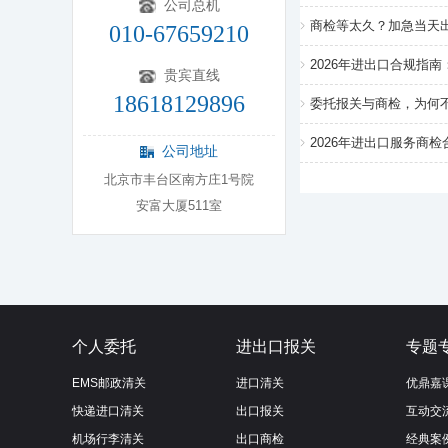
公司总机
商检等太久？加急当天
010-67659210
2026年进出口合规指
贵宾直线
18618129896
委托报关与商检，为何
2026年进出口服务商
公司地址
北京市丰台区南方庄1号院
安富大厦511室
个人委托
进出口报关
专题
EMS邮政清关
进口清关
优鼎嘉
快递进口清关
出口报关
互动交
机场行李清关
出口商检
经典案