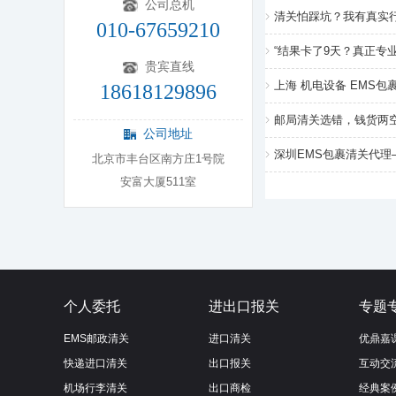
公司总机
清关怕踩坑？我有真实
010-67659210
“结果卡了9天？真正专
贵宾直线
上海 机电设备 EMS包
18618129896
邮局清关选错，钱货两
公司地址
深圳EMS包裹清关代理
北京市丰台区南方庄1号院
安富大厦511室
个人委托
进出口报关
专题
EMS邮政清关
进口清关
优鼎嘉
快递进口清关
出口报关
互动交
机场行李清关
出口商检
经典案