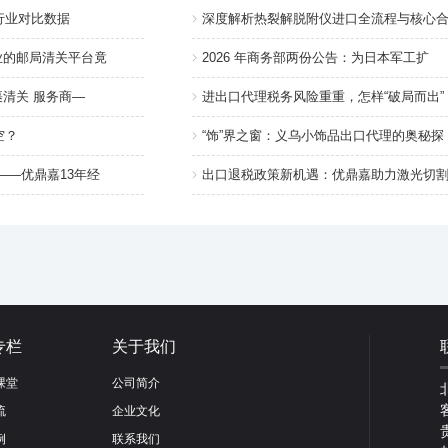
行业对比数据
深度解析热裂解脱附仪进口全流程与核心
业的邮局清关平台竟
2026 年商务部两份公告：为日本军工扩
裹清关 服务商—
进出口代理税务风险重重，怎样“破局而出”
空？
“饰”界之窗：义乌小饰品出口代理的奥秘探
——优鼎嘉13年经
出口退税政策新机遇：优鼎嘉助力激光切
专栏
关于我们
课堂
公司简介
流
企业文化
例
联系我们