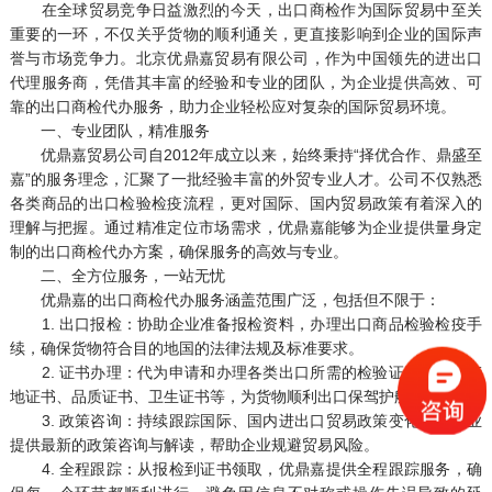
在全球贸易竞争日益激烈的今天，出口商检作为国际贸易中至关
重要的一环，不仅关乎货物的顺利通关，更直接影响到企业的国际声
誉与市场竞争力。北京优鼎嘉贸易有限公司，作为中国领先的进出口
代理服务商，凭借其丰富的经验和专业的团队，为企业提供高效、可
靠的出口商检代办服务，助力企业轻松应对复杂的国际贸易环境。
一、专业团队，精准服务
优鼎嘉贸易公司自2012年成立以来，始终秉持“择优合作、鼎盛至
嘉”的服务理念，汇聚了一批经验丰富的外贸专业人才。公司不仅熟悉
各类商品的出口检验检疫流程，更对国际、国内贸易政策有着深入的
理解与把握。通过精准定位市场需求，优鼎嘉能够为企业提供量身定
制的出口商检代办方案，确保服务的高效与专业。
二、全方位服务，一站无忧
优鼎嘉的出口商检代办服务涵盖范围广泛，包括但不限于：
1. 出口报检：协助企业准备报检资料，办理出口商品检验检疫手
续，确保货物符合目的地国的法律法规及标准要求。
2. 证书办理：代为申请和办理各类出口所需的检验证书，如原产
地证书、品质证书、卫生证书等，为货物顺利出口保驾护航。
3. 政策咨询：持续跟踪国际、国内进出口贸易政策变化，为企业
提供最新的政策咨询与解读，帮助企业规避贸易风险。
4. 全程跟踪：从报检到证书领取，优鼎嘉提供全程跟踪服务，确