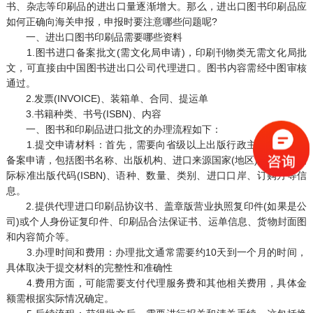
书、杂志等印刷品的进出口量逐渐增大。那么，进出口图书印刷品应
如何正确向海关申报，申报时要注意哪些问题呢?
一、进出口图书印刷品需要哪些资料
1.图书进口备案批文(需文化局申请)，印刷刊物类无需文化局批
文，可直接由中国图书进出口公司代理进口。图书内容需经中图审核
通过。
2.发票(INVOICE)、装箱单、合同、提运单
3.书籍种类、书号(ISBN)、内容
一、图书和印刷品进口批文的办理流程如下‌：
1.‌提交申请材料‌：首先，需要向省级以上出版行政主管部门提交
备案申请，包括图书名称、出版机构、进口来源国家(地区)、作者、国
际标准出版代码(ISBN)、语种、数量、类别、进口口岸、订购方等信
息‌。
2.提供代理进口印刷品协议书、盖章版营业执照复印件(如果是公
司)或个人身份证复印件、印刷品合法保证书、运单信息、货物封面图
和内容简介等‌。
3.‌办理时间和费用‌：办理批文通常需要约10天到一个月的时间，
具体取决于提交材料的完整性和准确性‌
4.费用方面，可能需要支付代理服务费和其他相关费用，具体金
额需根据实际情况确定。